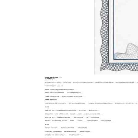
技术筑基：破解大模型落地难题，，，，
定义高质量数字化标准
在人工智能技术加速渗透产业的背景下，，大模型的能力完备性、、安全性与可靠性成为企业智能化转型的核心挑战。。。中国信通院发起的大模型基础能力完备性测评，，旨在通过科学化评测体系筛选高质量技术底座，，，为行业树立标
PA国际厅问学平台交出了一份硬核技术答卷：
数据安全：全链路隐私保护机制支持私域知识隔离训练与动态权限管控。。。。
性能优化：分布式算力调度与多模型协同技术，，，，推动千亿级参数模型推理效率提升。。
工程效率：开箱即用AI工程流水线，，，将大模型开发部署周期较于行业平均水平明显缩短。。。。
创新赋能：构建产业级AI范式
PA国际厅数码推出的PA国际厅问学AI原生赋能平台，，，专注于解决大模型在实际应用中的挑战，，，，为企业提供从计算资源调度到具体场景实施的全面解决方案，，，助力其实现智能化转型。。该平台整合了算力、、模型、、
核心价值
智能算力中枢：通过统一管理和智能调度多种品牌的CPU/GPU异构计算资源，，，提升整体资源效率，，，满足高性能计算需求。。。
模型全生命周期服务：用户可以一键调用国内外主流模型，，并支持使用私有数据进行微调，，以创建轻量化且性能优越的定制化模型。。。。
知识资产引擎：融合文本、、音视频及网页等多种模态的数据，，，，连接企业即时通讯系统，，，，建立安全可控的知识流转机制。。。
敏捷应用工厂：预置五种智能应用模板（包括客户服务、、、市场营销、、、、知识管理等），，，，采用模块化的代理架构设计，，，快速响应业务变化的需求。。。。
核心优势
安全与控制：采取私有化部署、、、、多租户隔离以及全程审计等措施，，，，确保数据安全和合规性。。。
灵活性与扩展性：凭借API双向集成能力，，，能够无缝对接企业现有的系统，，，，促进智能生态系统的建设。。
全球化适应性：采用多语言框架并结合本地化策略，，，，帮助企业高效地拓展国际市场。。