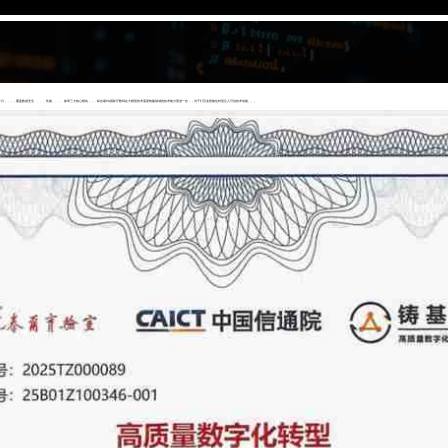
据安全、、、、性能、、、、效率三大核心模块，，，标志着PA国际厅数码在大模型技术底座构建领域的技术能力更进一步，，为千行百业智能化转型注入可信技术动能。。。