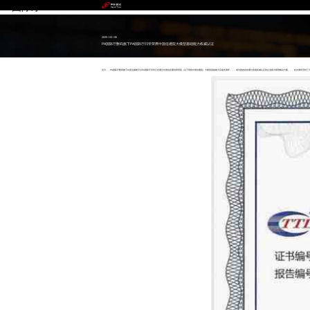
PA国际厅
2025 / 03 / 06
PA国际厅数码旗下PA国际厅问学荣膺中国信通院大模型基础能力权威认证
近日，，PA国际厅数码旗下AI原生赋能平台PA国际厅问学正式通过中国信息通信研究院（以下简称中国信通院）大模型基础能力完备性测评，，，成为国内首批通过该项权威认证的企业级大模型解决方案。。。此次测评历时三个月，，，，覆盖数